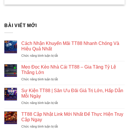
BÀI VIẾT MỚI
Cách Nhận Khuyến Mãi TT88 Nhanh Chóng Và
Hiệu Quả Nhất
ở
Chức năng bình luận bị tắt
Cách
Nhận
Mẹo Đọc Kèo Nhà Cái TT88 – Gia Tăng Tỷ Lệ
Khuyến
Thắng Lớn
Mãi
ở
Chức năng bình luận bị tắt
TT88
Mẹo
Nhanh
Đọc
Chóng
Sự Kiện TT88 | Săn Ưu Đãi Giá Trị Lớn, Hấp Dẫn
Kèo
Và
Mỗi Ngày
Nhà
Hiệu
ở
Chức năng bình luận bị tắt
Cái
Quả
Sự
TT88
Nhất
Kiện
–
TT88 Cập Nhật Link Mới Nhất Để Thực Hiện Truy
TT88
Gia
Cập Ngay
|
Tăng
ở
Chức năng bình luận bị tắt
Săn
Tỷ