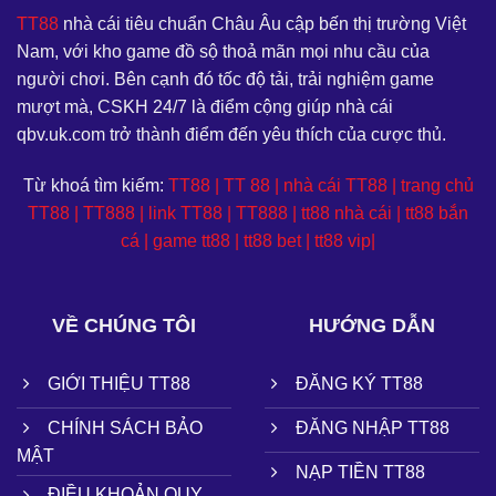
TT88
nhà cái tiêu chuẩn Châu Âu cập bến thị trường Việt
Nam, với kho game đồ sộ thoả mãn mọi nhu cầu của
người chơi. Bên cạnh đó tốc độ tải, trải nghiệm game
mượt mà, CSKH 24/7 là điểm cộng giúp nhà cái
qbv.uk.com
trở thành điểm đến yêu thích của cược thủ.
Từ khoá tìm kiếm:
TT88 | TT 88 | nhà cái TT88 | trang chủ
TT88 | TT888 | link TT88 | TT888 |
tt88 nhà cái | tt88 bắn
cá | game tt88 | tt88 bet | tt88 vip|
VỀ CHÚNG TÔI
HƯỚNG DẪN
GIỚI THIỆU TT88
ĐĂNG KÝ TT88
CHÍNH SÁCH BẢO
ĐĂNG NHẬP TT88
MẬT
NẠP TIỀN TT88
ĐIỀU KHOẢN QUY