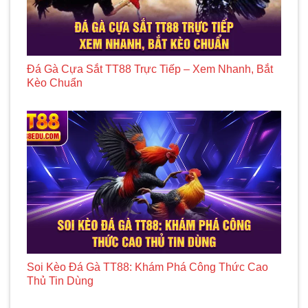
Đá Gà Cựa Sắt TT88 Trực Tiếp – Xem Nhanh, Bắt
Kèo Chuẩn
Soi Kèo Đá Gà TT88: Khám Phá Công Thức Cao
Thủ Tin Dùng