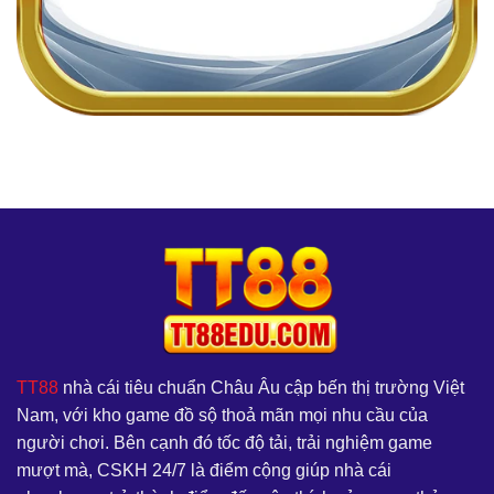
TT88
nhà cái tiêu chuẩn Châu Âu cập bến thị trường Việt
Nam, với kho game đồ sộ thoả mãn mọi nhu cầu của
người chơi. Bên cạnh đó tốc độ tải, trải nghiệm game
mượt mà, CSKH 24/7 là điểm cộng giúp nhà cái