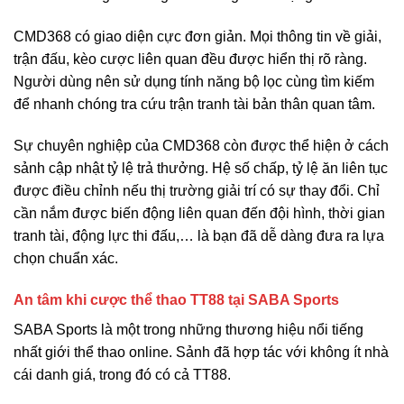
CMD368 có giao diện cực đơn giản. Mọi thông tin về giải,
trận đấu, kèo cược liên quan đều được hiển thị rõ ràng.
Người dùng nên sử dụng tính năng bộ lọc cùng tìm kiếm
để nhanh chóng tra cứu trận tranh tài bản thân quan tâm.
Sự chuyên nghiệp của CMD368 còn được thể hiện ở cách
sảnh cập nhật tỷ lệ trả thưởng. Hệ số chấp, tỷ lệ ăn liên tục
được điều chỉnh nếu thị trường giải trí có sự thay đổi. Chỉ
cần nắm được biến động liên quan đến đội hình, thời gian
tranh tài, động lực thi đấu,… là bạn đã dễ dàng đưa ra lựa
chọn chuẩn xác.
An tâm khi cược thể thao TT88 tại SABA Sports
SABA Sports là một trong những thương hiệu nổi tiếng
nhất giới thể thao online. Sảnh đã hợp tác với không ít nhà
cái danh giá, trong đó có cả TT88.