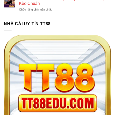
Đảo
Thực
Kèo Chuẩn
Mỗi
–
Hiện
Ngày
ở
Chức năng bình luận bị tắt
Truy
Đá
Lý
Cập
Gà
Do
Ngay
Cựa
NHÀ CÁI UY TÍN TT88
Tại
Sắt
Sao
TT88
Bạn
Trực
Không
Tiếp
Nên
–
Tin
Xem
Tưởng
Nhanh,
Bắt
Kèo
Chuẩn