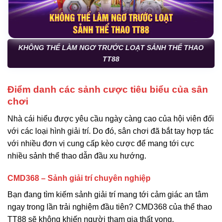
KHÔNG THỂ LÀM NGƠ TRƯỚC LOẠT SẢNH THỂ THAO
TT88
Điểm danh các sảnh cược tiêu biểu của sân
chơi
Nhà cái hiểu được yêu cầu ngày càng cao của hội viên đối
với các loại hình giải trí. Do đó, sân chơi đã bắt tay hợp tác
với nhiều đơn vị cung cấp kèo cược để mang tới cực
nhiều sảnh thể thao dẫn đầu xu hướng.
CMD368 – Sảnh giải trí chuyên nghiệp
Bạn đang tìm kiếm sảnh giải trí mang tới cảm giác an tâm
ngay trong lần trải nghiệm đầu tiên? CMD368 của thể thao
TT88 sẽ không khiến người tham gia thất vọng.