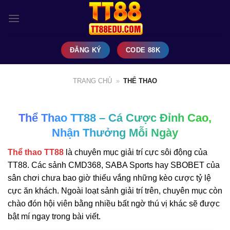
Bỏ
qua
nội
dung
ĐĂNG KÝ
CODE 88K
TRANG CHỦ
»
THỂ THAO
Thể Thao TT88 – Cá Cược Đỉnh Cao,
Nhận Thưởng Mỗi Ngày
Thể thao TT88
là chuyên mục giải trí cực sôi động của
TT88. Các sảnh CMD368, SABA Sports hay SBOBET của
sân chơi chưa bao giờ thiếu vắng những kèo cược tỷ lệ
cực ăn khách. Ngoài loạt sảnh giải trí trên, chuyên mục còn
chào đón hội viên bằng nhiều bất ngờ thú vị khác sẽ được
bật mí ngay trong bài viết.