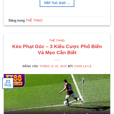
TIẾP TỤC ĐỌC
→
Đăng trong
THỂ THAO
THỂ THAO
Kèo Phạt Góc – 3 Kiểu Cược Phổ Biến
Và Mẹo Cần Biết
ĐĂNG VÀO
THÁNG 11 23, 2025
BỞI
CHAN LA CÀ
23
Th11