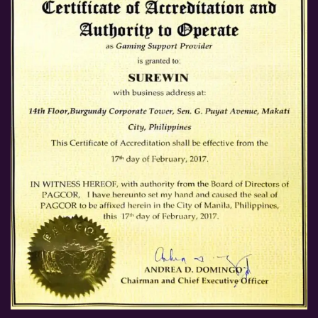
Biên độ tỷ lệ vượt trội
TT88 không siết lợi nhuận bằng các mánh vặt thường
gặp trên thị trường. Thay vào đó, nền tảng điều chỉnh kèo
theo biến động thật của thị trường, hội viên được đối xử
công bằng như một chuyên gia phân tích dữ liệu.
Thị trường
Tỷ lệ tại
Cảm nhận hội
Hạng mục
trung bình
TT88
viên
Kèo châu Á
Lời theo từng
0.89 – 0.95
0.96 – 0.99
bóng đá
phiên
Kèo tài xỉu
0.85 – 0.92
0.94 – 0.98
Dễ bật lợi nhuận
rung
Trả thưởng
Hợp với chiến
90% – 94%
95% – 97%
eSports
thuật dài hạn
Slot RTP
94% – 96%
96% – 97.3%
Jackpot nổ thật
Casino
Không chênh
Minh bạch từng
Tùy bàn