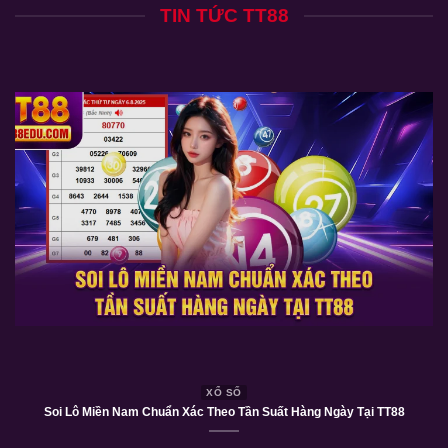
Dealer thật
lệch ẩn
ván
TIN TỨC TT88
Tỷ lệ giữ chân người có chiến thuật
Link vào TT88 xem thành viên như những nhà đầu tư nhỏ
trong thế giới dữ liệu, ai hiểu luật, kèo, xác suất đều có
thể chơi lâu, đánh có lời. Một nhà cái mạnh là nơi bạn
muốn quay lại vì tính toán được lợi nhuận. Chính nhóm
người biết tính toán này mới là thước đo thật sự cho chất
lượng một nền tảng cá cược.
Các chương trình khuyến mãi thiết thực tại
TT88
Thương hiệu thiết kế kho ưu đãi như một hệ thống tăng
vốn theo hành vi tham gia. Thành viên mới được đẩy vốn
khởi động, hội viên cũ được thưởng quay lại, người giới
thiệu nhận quà, còn người chơi lâu dài nhận hoàn trả trọn
XỔ SỐ
đời.
Soi Lô Miền Nam Chuẩn Xác Theo Tần Suất Hàng Ngày Tại TT88