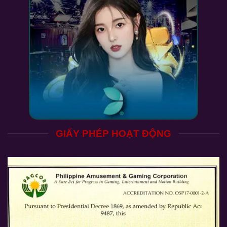
TT88 gây ấn tượng với tỷ lệ cược cạnh
tranh nhất thị trường
Điều khiến dân chơi lâu năm hào hứng nhất khi tham gia
tại đây chính là tỷ lệ cược cao nhưng vẫn giữ chuẩn quốc
tế. Mức thắng có thể nhảy vọt nhưng không phải kiểu
bơm bóng cho có. Hệ thống tính tỷ lệ dựa trên dữ liệu thật,
kiểm duyệt thật, trả thưởng thật.
GIẤY PHÉP HOẠT ĐỘNG
TỶ LỆ CƯỢC CẠNH TRANH TẠO NÊN TT88 KHÁC BIỆT