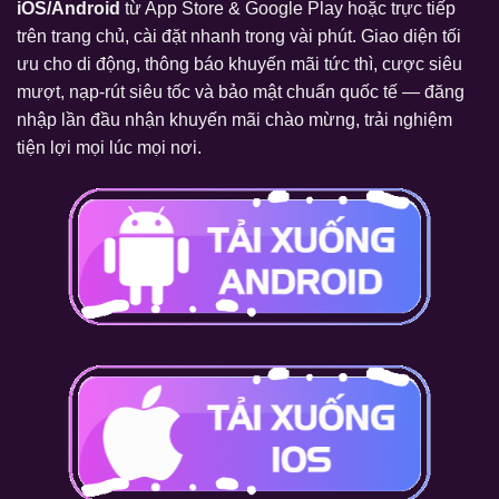
iOS/Android
từ App Store & Google Play hoặc trực tiếp
eSports (LOL, Dota2,
Live BO1-BO5, cược
60+ trận
CS:GO…)
theo round
trên trang chủ, cài đặt nhanh trong vài phút. Giao diện tối
ưu cho di động, thông báo khuyến mãi tức thì, cược siêu
Mô phỏng theo thuật
Thể thao ảo
24/7
toán RNG
mượt, nạp‑rút siêu tốc và bảo mật chuẩn quốc tế — đăng
nhập lần đầu nhận khuyến mãi chào mừng, trải nghiệm
Nổ hũ – vùng đất của jackpot tiền tỷ
tiện lợi mọi lúc mọi nơi.
Sảnh nổ hũ của
nền tảng TT88
như chiếc máy ATM
không ai biết khi nào nổ nhưng ai cũng muốn đứng gần.
Mỗi vòng quay đều có thể khiến ví tiền người chơi dày
hơn chỉ sau vài giây.