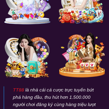
TT88
là nhà cái cá cược trực tuyến bứt
phá hàng đầu, thu hút hơn 1.500.000
người chơi đăng ký cùng hàng triệu lượt